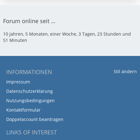
r
B
z
ä
e
t
g
i
e
Forum online seit …
e
t
B
r
e
10 Jahren, 5 Monaten, einer Woche, 3 Tagen, 23 Stunden und
ä
i
51 Minuten
g
t
e
r
ä
g
e
INFORMATIONEN
Stil ändern
Impressum
Datenschutzerklärung
Nutzungsbedingungen
Kontaktformular
Doppelaccount beantragen
LINKS OF INTEREST