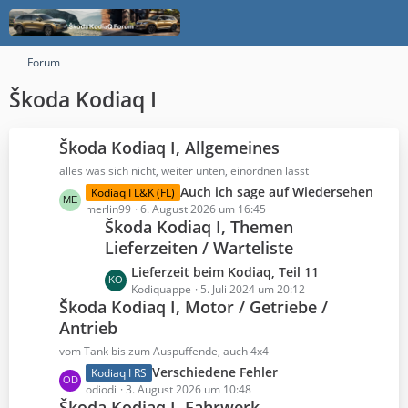
Forum
Škoda Kodiaq I
Škoda Kodiaq I, Allgemeines
alles was sich nicht, weiter unten, einordnen lässt
L
Auch ich sage auf Wiedersehen
Kodiaq I L&K (FL)
e
merlin99
6. August 2026 um 16:45
Škoda Kodiaq I, Themen
t
Lieferzeiten / Warteliste
z
t
L
Lieferzeit beim Kodiaq, Teil 11
e
e
Kodiquappe
5. Juli 2024 um 20:12
B
Škoda Kodiaq I, Motor / Getriebe /
t
e
Antrieb
z
i
t
vom Tank bis zum Auspuffende, auch 4x4
t
e
L
Verschiedene Fehler
Kodiaq I RS
r
B
e
odiodi
3. August 2026 um 10:48
ä
e
Škoda Kodiaq I, Fahrwerk