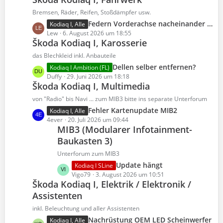
t
g
i
z
e
Bremsen, Räder, Reifen, Stoßdämpfer usw.
t
t
L
Federn Vorderachse nacheinander in einer Nacht gebrochen
Kodiaq I, Alle
r
e
e
Lew
6. August 2026 um 18:55
ä
B
Škoda Kodiaq I, Karosserie
t
g
e
z
e
das Blechkleid inkl. Anbauteile
i
t
L
Dellen selber entfernen?
Kodiaq I Ambition (FL)
t
e
e
Duffy
29. Juni 2026 um 18:18
r
B
Škoda Kodiaq I, Multimedia
t
ä
e
z
von "Radio" bis Navi ... zum MIB3 bitte ins separate Unterforum
g
i
t
e
L
Fehler Kartenupdate MIB2
Kodiaq I, Alle
t
e
e
4ever
20. Juli 2026 um 09:44
r
B
MIB3 (Modularer Infotainment-
t
ä
e
Baukasten 3)
z
g
i
t
e
Unterforum zum MIB3
t
e
L
Update hängt
Kodiaq I SLine
r
B
e
Vigo79
3. August 2026 um 10:51
ä
e
Škoda Kodiaq I, Elektrik / Elektronik /
t
g
i
Assistenten
z
e
t
t
inkl. Beleuchtung und aller Assistenten
r
e
ä
L
Nachrüstung OEM LED Scheinwerfer
Kodiaq I, Alle