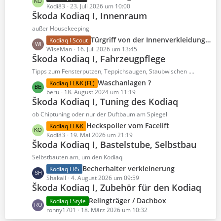
B
g
e
Kodi83
23. Juli 2026 um 10:00
e
Škoda Kodiaq I, Innenraum
e
t
i
z
außer Housekeeping
t
t
L
Türgriff von der Innenverkleidung abgerissen
Kodiaq I Scout
r
e
e
WiseMan
16. Juli 2026 um 13:45
ä
B
Škoda Kodiaq I, Fahrzeugpflege
t
g
e
z
e
Tipps zum Fensterputzen, Teppichsaugen, Staubwischen ....
i
t
L
Waschanlagen ?
Kodiaq I L&K (FL)
t
e
e
beru
18. August 2024 um 11:19
r
B
Škoda Kodiaq I, Tuning des Kodiaq
t
ä
e
z
ob Chiptuning oder nur der Duftbaum am Spiegel
g
i
t
e
L
Heckspoiler vom Facelift
Kodiaq I L&K
t
e
e
Kodi83
19. Mai 2026 um 21:19
r
B
Škoda Kodiaq I, Bastelstube, Selbstbau
t
ä
e
z
Selbstbauten am, um den Kodiaq
g
i
t
e
L
Becherhalter verkleinerung
Kodiaq I RS
t
e
e
Shakall
4. August 2026 um 09:59
r
B
Škoda Kodiaq I, Zubehör für den Kodiaq
t
ä
e
z
L
Relingträger / Dachbox
g
Kodiaq I Style
i
t
e
ronny1701
18. März 2026 um 10:32
e
t
e
t