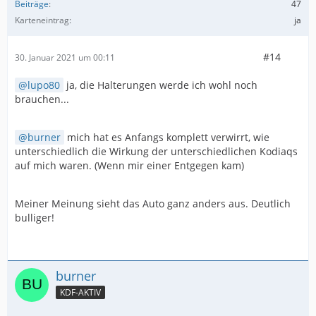
Beiträge
47
keine Berechtigung haben, diesen Inhalt zu sehen.
Karteneintrag
ja
#14
30. Januar 2021 um 00:11
Der Inhalt kann nicht angezeigt werden, da Sie
keine Berechtigung haben, diesen Inhalt zu sehen.
lupo80
ja, die Halterungen werde ich wohl noch
brauchen...
Der Inhalt kann nicht angezeigt werden, da Sie
burner
mich hat es Anfangs komplett verwirrt, wie
keine Berechtigung haben, diesen Inhalt zu sehen.
unterschiedlich die Wirkung der unterschiedlichen Kodiaqs
auf mich waren. (Wenn mir einer Entgegen kam)
Meiner Meinung sieht das Auto ganz anders aus. Deutlich
bulliger!
burner
KDF-AKTIV