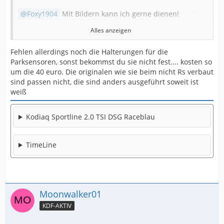
Foxy1904
Mit Bildern kann ich gerne dienen!
Alles anzeigen
das Paket ist gestern schon angekommen.
Fehlen allerdings noch die Halterungen für die
Parksensoren, sonst bekommst du sie nicht fest.... kosten so
Es waren insgesamt 5 Teile drin. Das linke und rechte
um die 40 euro. Die originalen wie sie beim nicht Rs verbaut
Kühlergitter, die linke und rechte Spange, sowie die
sind passen nicht, die sind anders ausgeführt soweit ist
Abdeckung für den Abschlepphaken.
weiß
Ich hab jetzt jeweils nur eine Seite fotografiert.
Kodiaq Sportline 2.0 TSI DSG Raceblau
Leider muss ich noch ein paar Tage auf mein Auto
warten. Die Produktion ist in KW 6.
TimeLine
weitere Bilder folgen....
Moonwalker01
KDF-AKTIV
Der Inhalt kann nicht angezeigt werden, da Sie