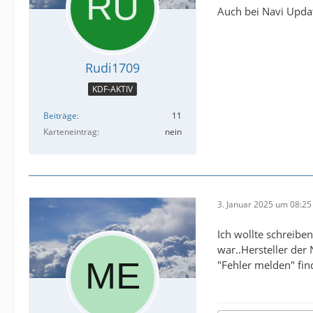
Auch bei Navi Updat
Rudi1709
KDF-AKTIV
Beiträge
11
Karteneintrag
nein
3. Januar 2025 um 08:25
Ich wollte schreibe
war..Hersteller der
"Fehler melden" fin