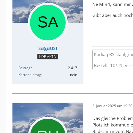
Ne MIB4, kann mir a
Gibt aber auch noch
sagausi
Kodiaq RS stahlgra
KDF-AKTIV
Bestellt 10/21,
vLT
Beiträge
2.417
Karteneintrag
nein
2. Januar 2025 um 19:20
Das gleiche Problem
Plötzlich kommt die
Bildschirm vom Navi