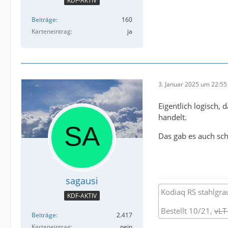
KDF-AKTIV
Beiträge
160
Karteneintrag
ja
3. Januar 2025 um 22:55
Eigentlich logisch,
handelt.
Das gab es auch sc
sagausi
Kodiaq RS stahlgra
KDF-AKTIV
Bestellt 10/21,
vLT
Beiträge
2.417
Karteneintrag
nein