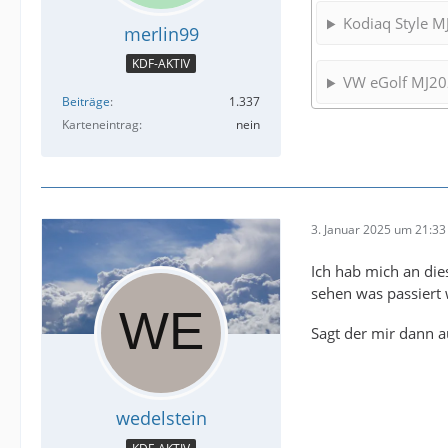
Kodiaq Style M
merlin99
KDF-AKTIV
VW eGolf MJ2
Beiträge
1.337
Karteneintrag
nein
3. Januar 2025 um 21:33
Ich hab mich an dies
sehen was passier
Sagt der mir dann a
wedelstein