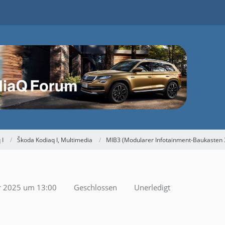
 I
Škoda Kodiaq I, Multimedia
MIB3 (Modularer Infotainment-Baukasten 
ar 2025 um 13:00
Geschlossen
Unerledigt