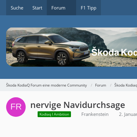
Suche
Start
Forum
F1 Tipp
Škoda KodiaQ Forum eine moderne Community
Forum
Škoda Kodiaq
nervige Navidurchsage
Frankenstein
2. Janu
Kodiaq I Ambition