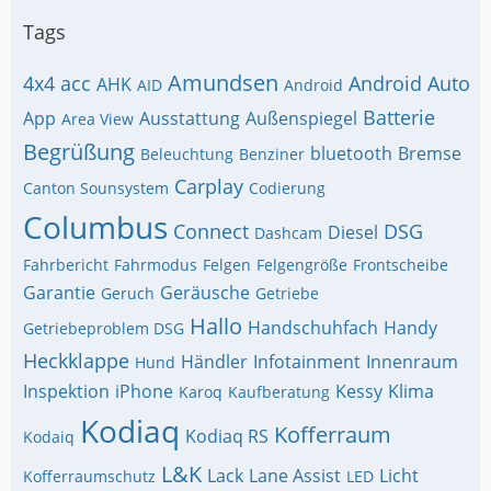
Tags
Amundsen
4x4
acc
Android Auto
AHK
AID
Android
Batterie
App
Ausstattung
Außenspiegel
Area View
Begrüßung
bluetooth
Bremse
Beleuchtung
Benziner
Carplay
Canton Sounsystem
Codierung
Columbus
Connect
DSG
Diesel
Dashcam
Fahrbericht
Fahrmodus
Felgen
Felgengröße
Frontscheibe
Garantie
Geräusche
Geruch
Getriebe
Hallo
Handschuhfach
Handy
Getriebeproblem DSG
Heckklappe
Händler
Infotainment
Innenraum
Hund
Inspektion
iPhone
Kessy
Klima
Karoq
Kaufberatung
Kodiaq
Kofferraum
Kodiaq RS
Kodaiq
L&K
Lack
Lane Assist
Licht
Kofferraumschutz
LED