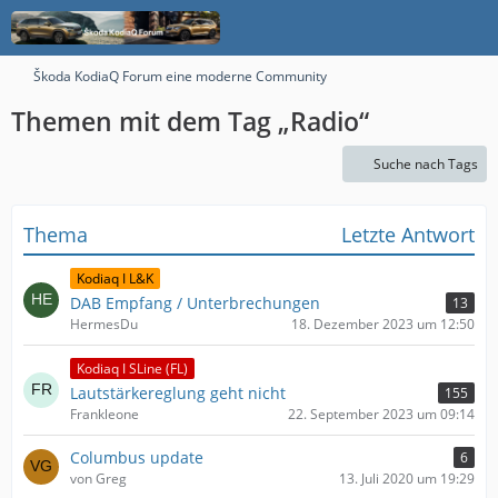
Škoda KodiaQ Forum eine moderne Community
Themen mit dem Tag „Radio“
Suche nach Tags
Thema
Letzte Antwort
Kodiaq I L&K
DAB Empfang / Unterbrechungen
13
HermesDu
18. Dezember 2023 um 12:50
Kodiaq I SLine (FL)
Lautstärkereglung geht nicht
155
Frankleone
22. September 2023 um 09:14
Columbus update
6
von Greg
13. Juli 2020 um 19:29