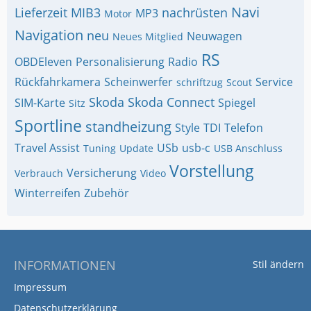
Navi
Lieferzeit
MIB3
nachrüsten
MP3
Motor
Navigation
neu
Neuwagen
Neues Mitglied
RS
OBDEleven
Personalisierung
Radio
Rückfahrkamera
Scheinwerfer
Service
schriftzug
Scout
Skoda
Skoda Connect
SIM-Karte
Spiegel
Sitz
Sportline
standheizung
Style
TDI
Telefon
Travel Assist
USb
usb-c
Tuning
Update
USB Anschluss
Vorstellung
Versicherung
Verbrauch
Video
Winterreifen
Zubehör
INFORMATIONEN
Stil ändern
Impressum
Datenschutzerklärung