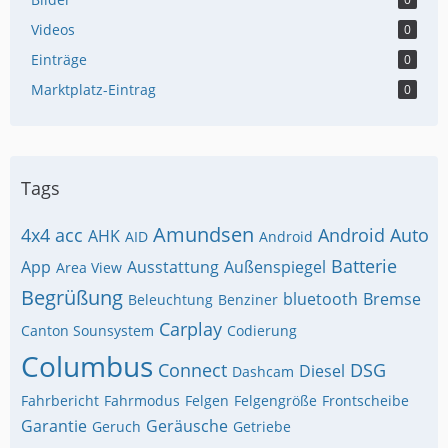
Videos
0
Einträge
0
Marktplatz-Eintrag
0
Tags
Amundsen
4x4
acc
Android Auto
AHK
AID
Android
Batterie
App
Ausstattung
Außenspiegel
Area View
Begrüßung
bluetooth
Bremse
Beleuchtung
Benziner
Carplay
Canton Sounsystem
Codierung
Columbus
Connect
DSG
Diesel
Dashcam
Fahrbericht
Fahrmodus
Felgen
Felgengröße
Frontscheibe
Garantie
Geräusche
Geruch
Getriebe