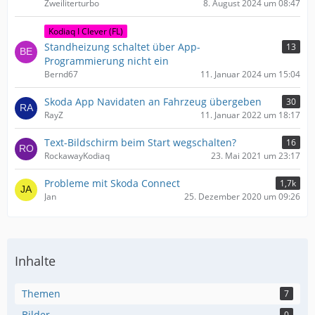
Zweiliterturbo
8. August 2024 um 08:47
Kodiaq I Clever (FL)
Standheizung schaltet über App-
13
Programmierung nicht ein
Bernd67
11. Januar 2024 um 15:04
Skoda App Navidaten an Fahrzeug übergeben
30
RayZ
11. Januar 2022 um 18:17
Text-Bildschirm beim Start wegschalten?
16
RockawayKodiaq
23. Mai 2021 um 23:17
Probleme mit Skoda Connect
1,7k
Jan
25. Dezember 2020 um 09:26
Inhalte
Themen
7
Bilder
0