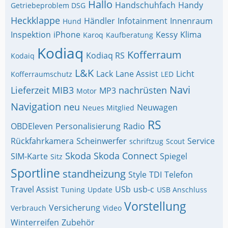
Hallo
Handschuhfach
Handy
Getriebeproblem DSG
Heckklappe
Händler
Infotainment
Innenraum
Hund
Inspektion
iPhone
Kessy
Klima
Karoq
Kaufberatung
Kodiaq
Kofferraum
Kodiaq RS
Kodaiq
L&K
Lack
Lane Assist
Licht
Kofferraumschutz
LED
Navi
Lieferzeit
MIB3
nachrüsten
MP3
Motor
Navigation
neu
Neuwagen
Neues Mitglied
RS
OBDEleven
Personalisierung
Radio
Rückfahrkamera
Scheinwerfer
Service
schriftzug
Scout
Skoda
Skoda Connect
SIM-Karte
Spiegel
Sitz
Sportline
standheizung
Style
TDI
Telefon
Travel Assist
USb
usb-c
Tuning
Update
USB Anschluss
Vorstellung
Versicherung
Verbrauch
Video
Winterreifen
Zubehör