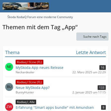
Škoda KodiaQ Forum eine moderne Community
Themen mit dem Tag „App“
Suche nach Tags
Thema
Letzte Antwort
Kodiaq I SLine (FL)
MySkoda-App neues Release
16
Neckardealer
22. März 2025 um 22:29
Kodiaq I SLine (FL)
Neue MySkoda App?
133
BunnyHunter
2. Januar 2025 um 17:15
Kodiaq I, Alle
Erfahrung "Smart apps bundle" mit Amundsen
9