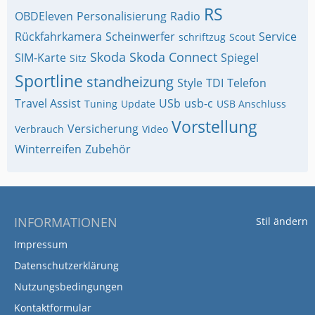
RS
OBDEleven
Personalisierung
Radio
Rückfahrkamera
Scheinwerfer
Service
schriftzug
Scout
Skoda
Skoda Connect
SIM-Karte
Spiegel
Sitz
Sportline
standheizung
Style
TDI
Telefon
Travel Assist
USb
usb-c
Tuning
Update
USB Anschluss
Vorstellung
Versicherung
Verbrauch
Video
Winterreifen
Zubehör
INFORMATIONEN
Stil ändern
Impressum
Datenschutzerklärung
Nutzungsbedingungen
Kontaktformular