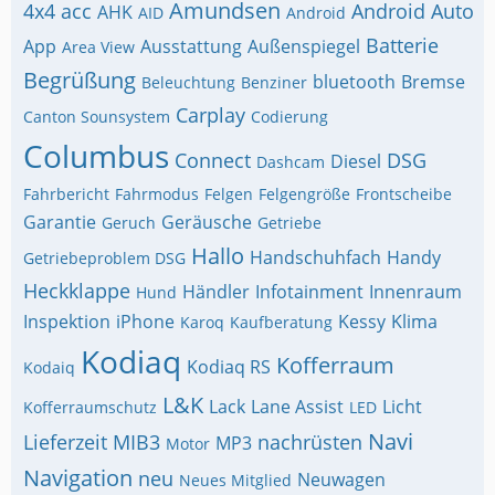
Amundsen
4x4
acc
Android Auto
AHK
AID
Android
Batterie
App
Ausstattung
Außenspiegel
Area View
Begrüßung
bluetooth
Bremse
Beleuchtung
Benziner
Carplay
Canton Sounsystem
Codierung
Columbus
Connect
DSG
Diesel
Dashcam
Fahrbericht
Fahrmodus
Felgen
Felgengröße
Frontscheibe
Garantie
Geräusche
Geruch
Getriebe
Hallo
Handschuhfach
Handy
Getriebeproblem DSG
Heckklappe
Händler
Infotainment
Innenraum
Hund
Inspektion
iPhone
Kessy
Klima
Karoq
Kaufberatung
Kodiaq
Kofferraum
Kodiaq RS
Kodaiq
L&K
Lack
Lane Assist
Licht
Kofferraumschutz
LED
Navi
Lieferzeit
MIB3
nachrüsten
MP3
Motor
Navigation
neu
Neuwagen
Neues Mitglied