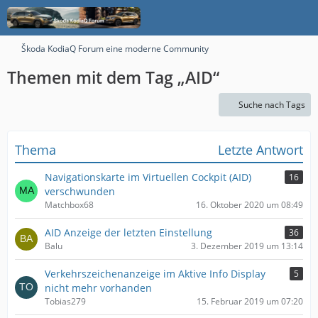
Škoda KodiaQ Forum eine moderne Community
Themen mit dem Tag „AID“
Suche nach Tags
Thema
Letzte Antwort
Navigationskarte im Virtuellen Cockpit (AID)
16
verschwunden
Matchbox68
16. Oktober 2020 um 08:49
AID Anzeige der letzten Einstellung
36
Balu
3. Dezember 2019 um 13:14
Verkehrszeichenanzeige im Aktive Info Display
5
nicht mehr vorhanden
Tobias279
15. Februar 2019 um 07:20