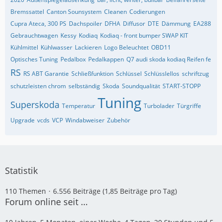
Bremssattel
Canton Sounsystem
Cleanen
Codierungen
Cupra Ateca, 300 PS
Dachspoiler
DFHA
Diffusor
DTE
Dämmung
EA288
Gebrauchtwagen
Kessy
Kodiaq
Kodiaq - front bumper SWAP KIT
Kühlmittel
Kühlwasser
Lackieren
Logo Beleuchtet
OBD11
Optisches Tuning
Pedalbox
Pedalkappen
Q7 audi skoda kodiaq Reifen fe
RS
RS ABT Garantie
Schließfunktion
Schlüssel
Schlüsslellos
schriftzug
schutzleisten chrom
selbständig
Skoda
Soundqualität
START-STOPP
Tuning
Superskoda
Temperatur
Turbolader
Türgriffe
Upgrade
vcds
VCP
Windabweiser
Zubehör
Statistik
110 Themen
6.556 Beiträge (1,85 Beiträge pro Tag)
Forum online seit …