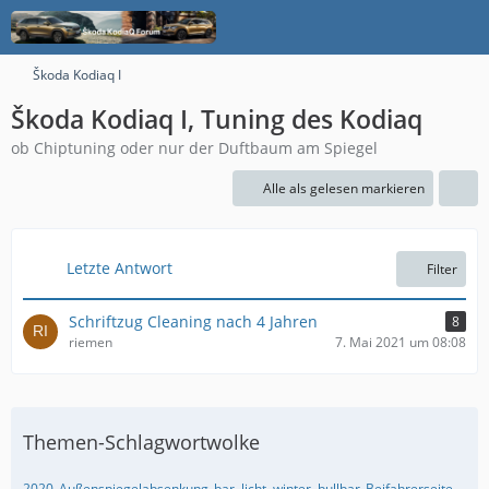
Škoda Kodiaq I
Škoda Kodiaq I, Tuning des Kodiaq
ob Chiptuning oder nur der Duftbaum am Spiegel
Alle als gelesen markieren
Letzte Antwort
Filter
Schriftzug Cleaning nach 4 Jahren
8
riemen
7. Mai 2021 um 08:08
Themen-Schlagwortwolke
2020
Außenspiegelabsenkung
bar, licht, winter, bullbar
Beifahrerseite