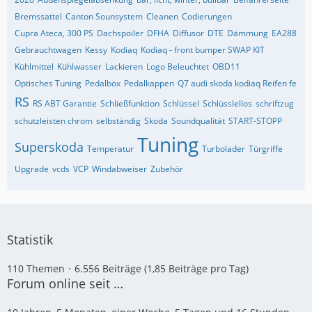
Bremssattel
Canton Sounsystem
Cleanen
Codierungen
Cupra Ateca, 300 PS
Dachspoiler
DFHA
Diffusor
DTE
Dämmung
EA288
Gebrauchtwagen
Kessy
Kodiaq
Kodiaq - front bumper SWAP KIT
Kühlmittel
Kühlwasser
Lackieren
Logo Beleuchtet
OBD11
Optisches Tuning
Pedalbox
Pedalkappen
Q7 audi skoda kodiaq Reifen fe
RS
RS ABT Garantie
Schließfunktion
Schlüssel
Schlüsslellos
schriftzug
schutzleisten chrom
selbständig
Skoda
Soundqualität
START-STOPP
Tuning
Superskoda
Temperatur
Turbolader
Türgriffe
Upgrade
vcds
VCP
Windabweiser
Zubehör
Statistik
110 Themen
6.556 Beiträge (1,85 Beiträge pro Tag)
Forum online seit …