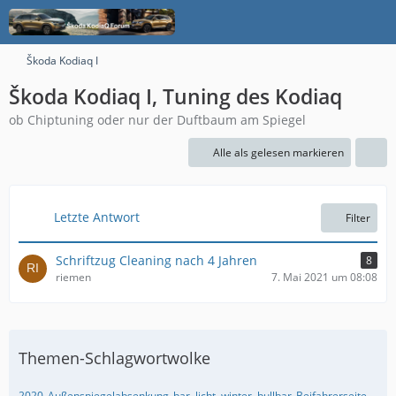
Škoda Kodiaq I
Škoda Kodiaq I, Tuning des Kodiaq
ob Chiptuning oder nur der Duftbaum am Spiegel
Alle als gelesen markieren
Letzte Antwort
Filter
Schriftzug Cleaning nach 4 Jahren
8
riemen
7. Mai 2021 um 08:08
Themen-Schlagwortwolke
2020
Außenspiegelabsenkung
bar, licht, winter, bullbar
Beifahrerseite