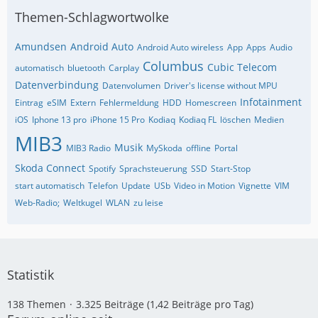
Themen-Schlagwortwolke
Amundsen
Android Auto
Android Auto wireless
App
Apps
Audio
Columbus
Cubic Telecom
automatisch
bluetooth
Carplay
Datenverbindung
Datenvolumen
Driver's license without MPU
Infotainment
Eintrag
eSIM
Extern
Fehlermeldung
HDD
Homescreen
iOS
Iphone 13 pro
iPhone 15 Pro
Kodiaq
Kodiaq FL
löschen
Medien
MIB3
Musik
MIB3 Radio
MySkoda
offline
Portal
Skoda Connect
Spotify
Sprachsteuerung
SSD
Start-Stop
start automatisch
Telefon
Update
USb
Video in Motion
Vignette
VIM
Web-Radio;
Weltkugel
WLAN
zu leise
Statistik
138 Themen
3.325 Beiträge (1,42 Beiträge pro Tag)