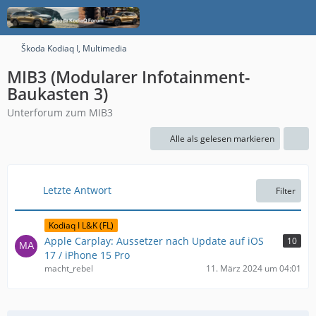
Škoda Kodiaq I, Multimedia
MIB3 (Modularer Infotainment-
Baukasten 3)
Unterforum zum MIB3
Alle als gelesen markieren
Letzte Antwort
Filter
Kodiaq I L&K (FL)
Apple Carplay: Aussetzer nach Update auf iOS
10
17 / iPhone 15 Pro
macht_rebel
11. März 2024 um 04:01