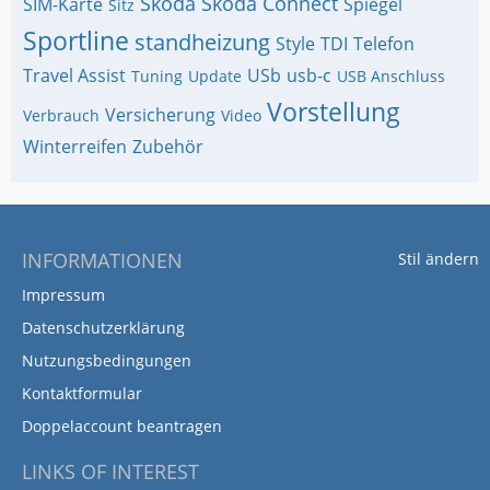
Skoda
Skoda Connect
SIM-Karte
Spiegel
Sitz
Sportline
standheizung
Style
TDI
Telefon
Travel Assist
USb
usb-c
Tuning
Update
USB Anschluss
Vorstellung
Versicherung
Verbrauch
Video
Winterreifen
Zubehör
INFORMATIONEN
Stil ändern
Impressum
Datenschutzerklärung
Nutzungsbedingungen
Kontaktformular
Doppelaccount beantragen
LINKS OF INTEREST