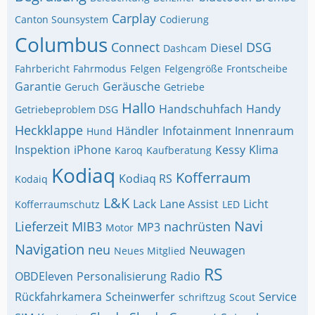
Carplay
Canton Sounsystem
Codierung
Columbus
Connect
DSG
Diesel
Dashcam
Fahrbericht
Fahrmodus
Felgen
Felgengröße
Frontscheibe
Garantie
Geräusche
Geruch
Getriebe
Hallo
Handschuhfach
Handy
Getriebeproblem DSG
Heckklappe
Händler
Infotainment
Innenraum
Hund
Inspektion
iPhone
Kessy
Klima
Karoq
Kaufberatung
Kodiaq
Kofferraum
Kodiaq RS
Kodaiq
L&K
Lack
Lane Assist
Licht
Kofferraumschutz
LED
Navi
Lieferzeit
MIB3
nachrüsten
MP3
Motor
Navigation
neu
Neuwagen
Neues Mitglied
RS
OBDEleven
Personalisierung
Radio
Rückfahrkamera
Scheinwerfer
Service
schriftzug
Scout