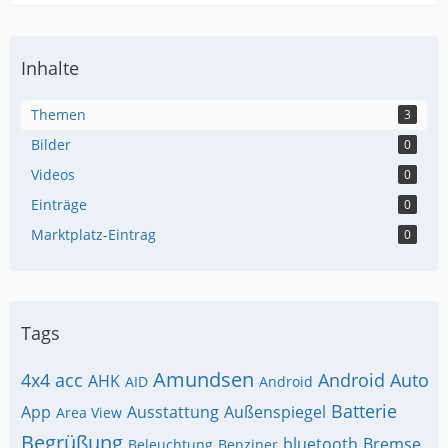
Inhalte
Themen
3
Bilder
0
Videos
0
Einträge
0
Marktplatz-Eintrag
0
Tags
Amundsen
4x4
acc
Android Auto
AHK
AID
Android
Batterie
App
Ausstattung
Außenspiegel
Area View
Begrüßung
bluetooth
Bremse
Beleuchtung
Benziner