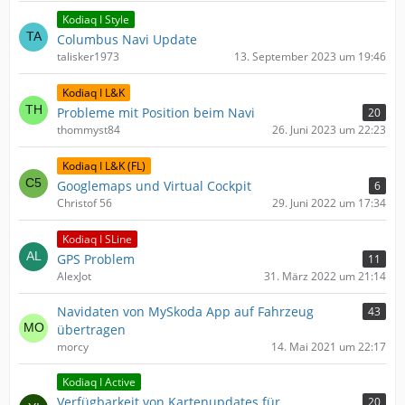
Kodiaq I Style
Columbus Navi Update
talisker1973
13. September 2023 um 19:46
Kodiaq I L&K
Probleme mit Position beim Navi
20
thommyst84
26. Juni 2023 um 22:23
Kodiaq I L&K (FL)
Googlemaps und Virtual Cockpit
6
Christof 56
29. Juni 2022 um 17:34
Kodiaq I SLine
GPS Problem
11
AlexJot
31. März 2022 um 21:14
Navidaten von MySkoda App auf Fahrzeug
43
übertragen
morcy
14. Mai 2021 um 22:17
Kodiaq I Active
Verfügbarkeit von Kartenupdates für
20