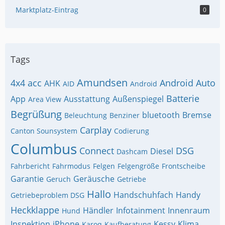
Marktplatz-Eintrag
0
Tags
Amundsen
4x4
acc
Android Auto
AHK
AID
Android
Batterie
App
Ausstattung
Außenspiegel
Area View
Begrüßung
bluetooth
Bremse
Beleuchtung
Benziner
Carplay
Canton Sounsystem
Codierung
Columbus
Connect
DSG
Diesel
Dashcam
Fahrbericht
Fahrmodus
Felgen
Felgengröße
Frontscheibe
Garantie
Geräusche
Geruch
Getriebe
Hallo
Handschuhfach
Handy
Getriebeproblem DSG
Heckklappe
Händler
Infotainment
Innenraum
Hund
Inspektion
iPhone
Kessy
Klima
Karoq
Kaufberatung