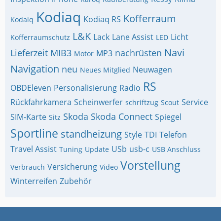
Kodiaq
Kofferraum
Kodiaq RS
Kodaiq
L&K
Lack
Lane Assist
Licht
Kofferraumschutz
LED
Navi
Lieferzeit
MIB3
nachrüsten
MP3
Motor
Navigation
neu
Neuwagen
Neues Mitglied
RS
OBDEleven
Personalisierung
Radio
Rückfahrkamera
Scheinwerfer
Service
schriftzug
Scout
Skoda
Skoda Connect
SIM-Karte
Spiegel
Sitz
Sportline
standheizung
Style
TDI
Telefon
Travel Assist
USb
usb-c
Tuning
Update
USB Anschluss
Vorstellung
Versicherung
Verbrauch
Video
Winterreifen
Zubehör