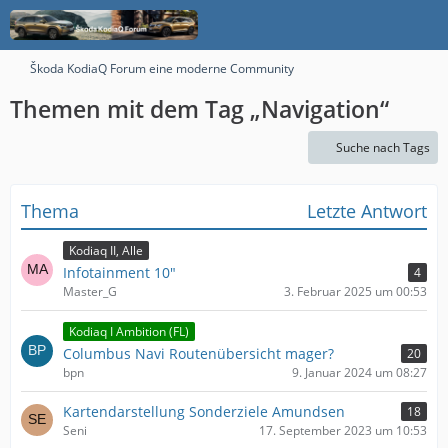
Škoda KodiaQ Forum eine moderne Community
Themen mit dem Tag „Navigation“
Suche nach Tags
Thema
Letzte Antwort
Kodiaq II, Alle
Infotainment 10"
4
Master_G
3. Februar 2025 um 00:53
Kodiaq I Ambition (FL)
Columbus Navi Routenübersicht mager?
20
bpn
9. Januar 2024 um 08:27
Kartendarstellung Sonderziele Amundsen
18
Seni
17. September 2023 um 10:53